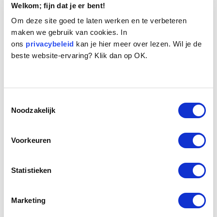
Welkom; fijn dat je er bent!
Om deze site goed te laten werken en te verbeteren
maken we gebruik van cookies. In
ons
privacybeleid
kan je hier meer over lezen. Wil je de
beste website-ervaring? Klik dan op OK.
Naam:
Droppie
Leeftijd:
13
Toestemmingsselectie
Ras/type:
Bastaard
Noodzakelijk
Geslacht:
Teef
Reden opvang:
Gezondheid eigenaresse
Voorkeuren
Hoeveel dagen te gast geweest:
22 dagen
Statistieken
Geplaatst.
Droppie is een Mopshondkruising. Een oud dametje van 13 jaar oud.
Marketing
Haar eigenaresse komt op korte