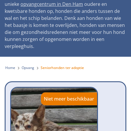
Landelijke registratie bijtincidenten
unieke
opvangcentrum in Den Ham
oudere en
Lezingen
Teken onze petitie
Wat wij doen
kwetsbare honden op, honden die anders tussen de
Contactgegevens
Verantwoord fokbeleid
Symposium Gemeentelijk Dierenbeleid
wal en het schip belanden. Denk aan honden van wie
Steun als bedrijf
Onze organisatie
Pers
Zoeken
het baasje is komen te overlijden, honden van mensen
Landelijk vuurwerkverbod
Adopteer een seniorhond
die om gezondheidsredenen niet meer voor hun hond
Samenwerking
Nieuws
Verplichte pre-aanschaf cursus
kunnen zorgen of opgenomen worden in een
Sponsor een seniorhond
Bekende vrienden
verpleeghuis.
Veelgestelde vragen
Gemeentelijk meldpunt bijtincidenten
Schenk met belastingvoordeel
Jaarverslag
Melding hondenleed
Voldoende veilige losloopgebieden
Steun als vrijwilliger
Home
Opvang
Seniorhonden ter adoptie
Vacatures
Nieuwsbrief
Verbod op fokken met kortsnuitige honden
Kom in actie
Donateursmagazine Hond
Incassodata
Bescherming tegen grasaren
Honden voor Honden Loop
Onze successen voor honden
Niet meer beschikbaar
Vraag een donatiebox aan