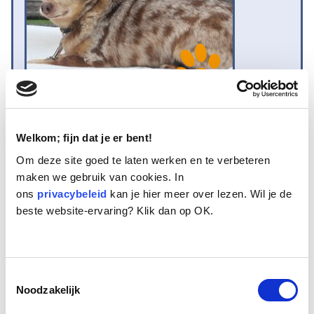
Naam:
Dewi
Welkom; fijn dat je er bent!
Leeftijd:
12
Ras/type:
Chihuahua
Om deze site goed te laten werken en te verbeteren
Geslacht:
Reu
maken we gebruik van cookies. In
Reden opvang:
Gezondheid eigenaren
ons
privacybeleid
kan je hier meer over lezen. Wil je de
Hoeveel dagen te gast geweest:
31 dagen
beste website-ervaring? Klik dan op OK.
Geplaatst
Toestemmingsselectie
Dewi is een red-merle kleurig Chihuahuatje van 12 jaar oud. Het is
Noodzakelijk
een reutje dat in de opvang Spikkel wordt genoemd. Hij is voorzichtig