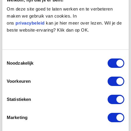
Om deze site goed te laten werken en te verbeteren
maken we gebruik van cookies. In
ons
privacybeleid
kan je hier meer over lezen. Wil je de
beste website-ervaring? Klik dan op OK.
Naam:
Davy
Toestemmingsselectie
Leeftijd:
12
Noodzakelijk
Ras/type:
Jack Russel Terrier
Geslacht:
Reu
Reden opvang:
Overlijden eigenaresse
Voorkeuren
Hoeveel dagen te gast geweest:
3 dagen
Statistieken
Geplaatst.
Davy is een minimaal ruwharig Jack Russelachtig
Marketing
hondje, een reutje van 12 jaar oud. Zijn eigenaresse is