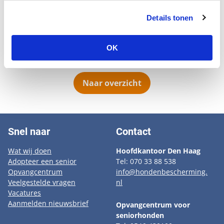
overleden en vroeg haar notaris een oplossing te
vinden voor haar hondje. Deze vond dat in
Details tonen
ons seniorenhuis. Het is een reuze makkelijk hondje en
het duurde dan ook maar liefst 3 hele dagen voordat
OK
hij zijn nieuwe plek vond.
Naar overzicht
Snel naar
Contact
Wat wij doen
Hoofdkantoor Den Haag
Adopteer een senior
Tel: 070 33 88 538
Opvangcentrum
info@hondenbescherming.
Veelgestelde vragen
nl
Vacatures
Aanmelden nieuwsbrief
Opvangcentrum voor
seniorhonden