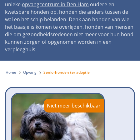
Landelijke registratie bijtincidenten
unieke
opvangcentrum in Den Ham
oudere en
Lezingen
Teken onze petitie
Wat wij doen
kwetsbare honden op, honden die anders tussen de
Contactgegevens
Verantwoord fokbeleid
Symposium Gemeentelijk Dierenbeleid
wal en het schip belanden. Denk aan honden van wie
Steun als bedrijf
Onze organisatie
Pers
Zoeken
het baasje is komen te overlijden, honden van mensen
Landelijk vuurwerkverbod
Adopteer een seniorhond
die om gezondheidsredenen niet meer voor hun hond
Samenwerking
Nieuws
Verplichte pre-aanschaf cursus
kunnen zorgen of opgenomen worden in een
Sponsor een seniorhond
Bekende vrienden
verpleeghuis.
Veelgestelde vragen
Gemeentelijk meldpunt bijtincidenten
Schenk met belastingvoordeel
Jaarverslag
Melding hondenleed
Voldoende veilige losloopgebieden
Steun als vrijwilliger
Home
Opvang
Seniorhonden ter adoptie
Vacatures
Nieuwsbrief
Verbod op fokken met kortsnuitige honden
Kom in actie
Donateursmagazine Hond
Incassodata
Bescherming tegen grasaren
Honden voor Honden Loop
Onze successen voor honden
Niet meer beschikbaar
Vraag een donatiebox aan