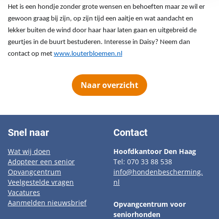
Het is een hondje zonder grote wensen en behoeften maar ze wil er
gewoon graag bij zijn, op zijn tijd een aaitje en wat aandacht en
lekker buiten de wind door haar haar laten gaan en uitgebreid de
geurtjes in de buurt bestuderen. Interesse in Daisy? Neem dan
contact op met
www.louterbloemen.nl
Naar overzicht
Snel naar
Contact
Wat wij doen
Hoofdkantoor Den Haag
Adopteer een senior
Tel: 070 33 88 538
Opvangcentrum
info@hondenbescherming.
Veelgestelde vragen
nl
Vacatures
Aanmelden nieuwsbrief
Opvangcentrum voor
seniorhonden