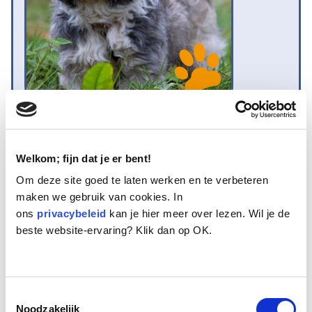
Naam:
Daisy
Leeftijd:
7
Ras/type:
Bastaard
Welkom; fijn dat je er bent!
Geslacht:
Teef
Om deze site goed te laten werken en te verbeteren
Reden opvang:
Overlijden eigenaresse
maken we gebruik van cookies. In
Hoeveel dagen te gast geweest:
15 dagen
ons
privacybeleid
kan je hier meer over lezen. Wil je de
beste website-ervaring? Klik dan op OK.
Gereserveerd.
Daisy is een teefje van 7 jaar oud. Een kruising tussen een Shih Tzu en
Toestemmingsselectie
een Lhasa Apso. Het is een mooi verzorgd hondje dat in het
Noodzakelijk