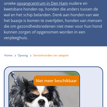
Landelijke registratie bijtincidenten
unieke
opvangcentrum in Den Ham
oudere en
Lezingen
Teken onze petitie
Wat wij doen
kwetsbare honden op, honden die anders tussen de
Contactgegevens
Verantwoord fokbeleid
Symposium Gemeentelijk Dierenbeleid
wal en het schip belanden. Denk aan honden van wie
Steun als bedrijf
Onze organisatie
Pers
Zoeken
het baasje is komen te overlijden, honden van mensen
Landelijk vuurwerkverbod
Adopteer een seniorhond
die om gezondheidsredenen niet meer voor hun hond
Samenwerking
Nieuws
Verplichte pre-aanschaf cursus
kunnen zorgen of opgenomen worden in een
Sponsor een seniorhond
Bekende vrienden
verpleeghuis.
Veelgestelde vragen
Gemeentelijk meldpunt bijtincidenten
Schenk met belastingvoordeel
Jaarverslag
Melding hondenleed
Voldoende veilige losloopgebieden
Steun als vrijwilliger
Home
Opvang
Seniorhonden ter adoptie
Vacatures
Nieuwsbrief
Verbod op fokken met kortsnuitige honden
Kom in actie
Donateursmagazine Hond
Incassodata
Bescherming tegen grasaren
Honden voor Honden Loop
Onze successen voor honden
Niet meer beschikbaar
Vraag een donatiebox aan