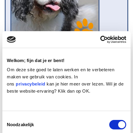
Naam:
Daisy
Leeftijd:
12
Welkom; fijn dat je er bent!
Ras/type:
Cavalier King Charles Spaniel
Om deze site goed te laten werken en te verbeteren
Geslacht:
Teef
maken we gebruik van cookies. In
Reden opvang:
Overlijden eigenaar
ons
privacybeleid
kan je hier meer over lezen. Wil je de
Hoeveel dagen te gast geweest:
38 dagen
beste website-ervaring? Klik dan op OK.
Geplaatst.
Toestemmingsselectie
Een Cavaliertje in driekleurige vacht met de chique stamboomnaam
Noodzakelijk
‘Daisy of an Excellent Choice’, maar voor vrienden volstaat Daisy ook.