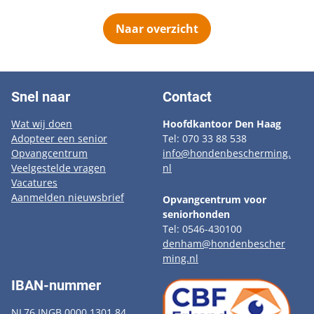
Naar overzicht
Snel naar
Contact
Wat wij doen
Hoofdkantoor Den Haag
Adopteer een senior
Tel: 070 33 88 538
Opvangcentrum
info@hondenbescherming.
Veelgestelde vragen
nl
Vacatures
Aanmelden nieuwsbrief
Opvangcentrum voor
seniorhonden
Tel: 0546-430100
denham@hondenbescher
ming.nl
IBAN-nummer
NL76 INGB 0000 1301 84