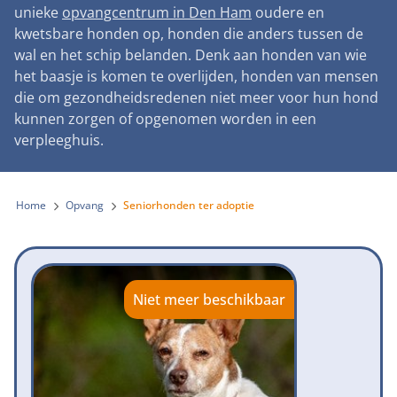
Landelijke registratie bijtincidenten
unieke
opvangcentrum in Den Ham
oudere en
Lezingen
Teken onze petitie
Wat wij doen
kwetsbare honden op, honden die anders tussen de
Contactgegevens
Verantwoord fokbeleid
Symposium Gemeentelijk Dierenbeleid
wal en het schip belanden. Denk aan honden van wie
Steun als bedrijf
Onze organisatie
Pers
Zoeken
het baasje is komen te overlijden, honden van mensen
Landelijk vuurwerkverbod
Adopteer een seniorhond
die om gezondheidsredenen niet meer voor hun hond
Samenwerking
Nieuws
Verplichte pre-aanschaf cursus
kunnen zorgen of opgenomen worden in een
Sponsor een seniorhond
Bekende vrienden
verpleeghuis.
Veelgestelde vragen
Gemeentelijk meldpunt bijtincidenten
Schenk met belastingvoordeel
Jaarverslag
Melding hondenleed
Voldoende veilige losloopgebieden
Steun als vrijwilliger
Home
Opvang
Seniorhonden ter adoptie
Vacatures
Nieuwsbrief
Verbod op fokken met kortsnuitige honden
Kom in actie
Donateursmagazine Hond
Incassodata
Bescherming tegen grasaren
Honden voor Honden Loop
Onze successen voor honden
Niet meer beschikbaar
Vraag een donatiebox aan