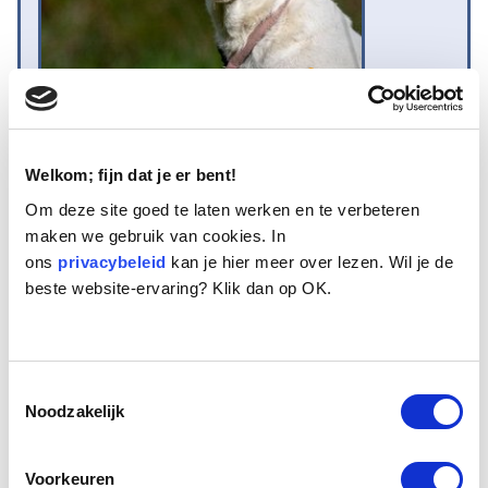
Welkom; fijn dat je er bent!
Naam:
Daisy
Om deze site goed te laten werken en te verbeteren
Leeftijd:
14
maken we gebruik van cookies. In
Ras/type:
Boerenfox
ons
privacybeleid
kan je hier meer over lezen. Wil je de
Geslacht:
Teef
beste website-ervaring? Klik dan op OK.
Reden opvang:
Overlijden eigenaar
Hoeveel dagen te gast geweest:
5 dagen
Toestemmingsselectie
Noodzakelijk
Geplaatst
Dit Boerenfoxje heet Daisy. Hoe oud ze precies is, is niet bekend.
Volgens degene die haar bracht, zou ze 14 jaar zijn. Daisy heeft er de
Voorkeuren