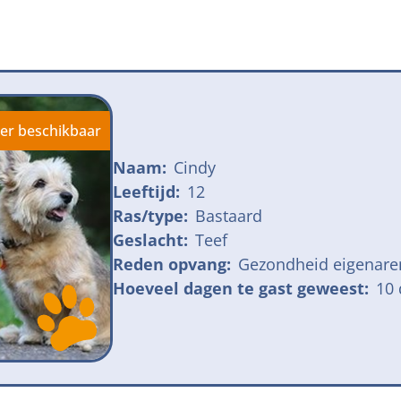
jk meldpunt bijtincidenten
Kom in actie
veilige losloopgebieden
Honden voor H
fokken met kortsnuitige honden
Vraag een donat
ng tegen grasaren
er beschikbaar
Naam:
Cindy
Leeftijd:
12
Ras/type:
Bastaard
Geslacht:
Teef
Reden opvang:
Gezondheid eigenare
Hoeveel dagen te gast geweest:
10