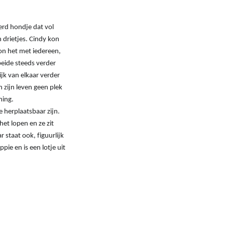
erd hondje dat vol
 drietjes. Cindy kon
kon het met iedereen,
beide steeds verder
jk van elkaar verder
zijn leven geen plek
ming.
 herplaatsbaar zijn.
het lopen en ze zit
 staat ook, figuurlijk
ppie en is een lotje uit