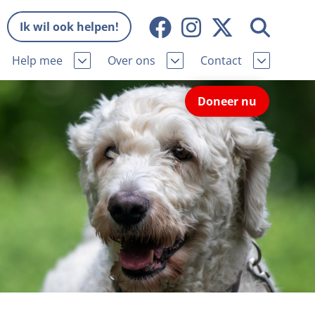
Ik wil ook helpen!
Help mee
Over ons
Contact
Missie en visie
Contactgegevens
Doneer nu
Wat wij doen
Pers
ie
Onze organisatie
Nieuws
Samenwerking
Veelgestelde vragen
eniorhond
Bekende vrienden
Melding hondenleed
niorhond
Jaarverslag
Nieuwsbrief
stingvoordeel
Vacatures
Incassodata
iger
Donateursmagazine Hond