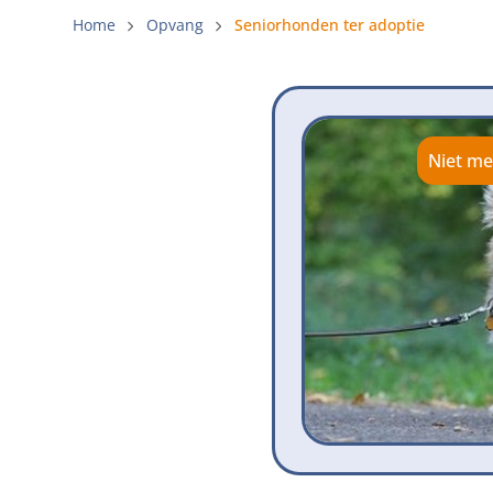
Gemeenteli
Home
Opvang
Seniorhonden ter adoptie
Voldoende 
Verbod op 
Beschermi
Niet me