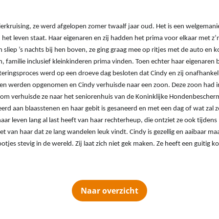
rrierkruising, ze werd afgelopen zomer twaalf jaar oud. Het is een welgemani
het leven staat. Haar eigenaren en zij hadden het prima voor elkaar met z’n
 sliep ’s nachts bij hen boven, ze ging graag mee op ritjes met de auto en 
 familie inclusief kleinkinderen prima vinden. Toen echter haar eigenaren 
ringsproces werd op een droeve dag besloten dat Cindy en zij onafhankeli
en werden opgenomen en Cindy verhuisde naar een zoon. Deze zoon had in 
om verhuisde ze naar het seniorenhuis van de Koninklijke Hondenbescher
eerd aan blaasstenen en haar gebit is gesaneerd en met een dag of wat zal ze
aar leven lang al last heeft van haar rechterheup, die ontziet ze ook tijdens 
t van haar dat ze lang wandelen leuk vindt. Cindy is gezellig en aaibaar maar
otjes stevig in de wereld. Zij laat zich niet gek maken. Ze heeft een guitig ko
Naar overzicht