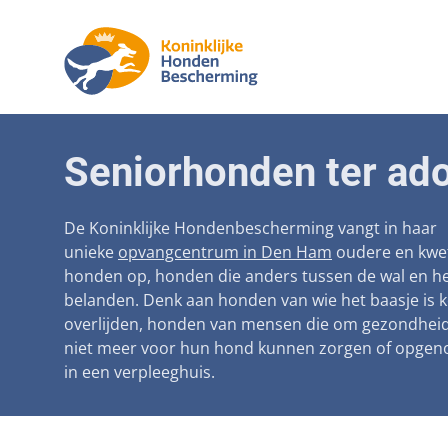
Aanpak ma
Honden
Seniorhonden ter ado
Betaalbare
Seniorh
Voorkomen
De Koninklijke Hondenbescherming vangt in haar
unieke
opvangcentrum in Den Ham
oudere en kwe
Afschaffin
honden op, honden die anders tussen de wal en he
belanden. Denk aan honden van wie het baasje is 
Landelijke 
overlijden, honden van mensen die om gezondhei
Verantwoo
niet meer voor hun hond kunnen zorgen of opge
in een verpleeghuis.
Landelijk 
Verplichte