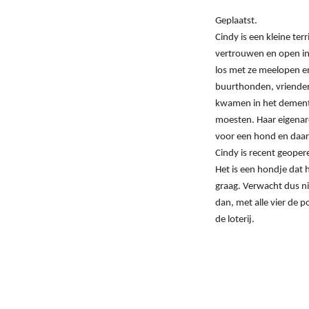
Geplaatst.
Cindy is een kleine te
vertrouwen en open in 
los met ze meelopen en
buurthonden, vrienden,
kwamen in het demente
moesten. Haar eigenar
voor een hond en daar
Cindy is recent geoper
Het is een hondje dat h
graag. Verwacht dus nie
dan, met alle vier de po
de loterij.