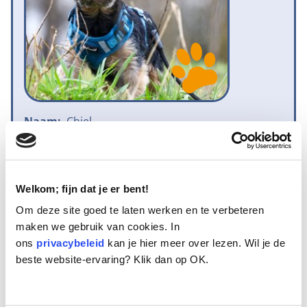
Naam:
Chiel
Leeftijd:
9
Ras/type:
Yorkshire Terrier
Geslacht:
Reu
Reden opvang:
Overlijden eigenaar
Welkom; fijn dat je er bent!
Hoeveel dagen te gast geweest:
130 dagen
Om deze site goed te laten werken en te verbeteren
maken we gebruik van cookies. In
ons
privacybeleid
kan je hier meer over lezen. Wil je de
Geplaatst
beste website-ervaring? Klik dan op OK.
Chiel is een Yorkshire Terrierreutje van 9 jaar oud. Hij