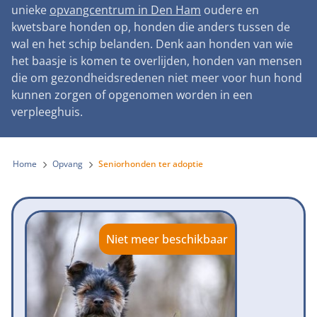
Landelijke registratie bijtincidenten
unieke
opvangcentrum in Den Ham
oudere en
Lezingen
Teken onze petitie
Wat wij doen
kwetsbare honden op, honden die anders tussen de
Contactgegevens
Verantwoord fokbeleid
Symposium Gemeentelijk Dierenbeleid
wal en het schip belanden. Denk aan honden van wie
Steun als bedrijf
Onze organisatie
Pers
Zoeken
het baasje is komen te overlijden, honden van mensen
Landelijk vuurwerkverbod
Adopteer een seniorhond
die om gezondheidsredenen niet meer voor hun hond
Samenwerking
Nieuws
Verplichte pre-aanschaf cursus
kunnen zorgen of opgenomen worden in een
Sponsor een seniorhond
Bekende vrienden
verpleeghuis.
Veelgestelde vragen
Gemeentelijk meldpunt bijtincidenten
Schenk met belastingvoordeel
Jaarverslag
Melding hondenleed
Voldoende veilige losloopgebieden
Steun als vrijwilliger
Home
Opvang
Seniorhonden ter adoptie
Vacatures
Nieuwsbrief
Verbod op fokken met kortsnuitige honden
Kom in actie
Donateursmagazine Hond
Incassodata
Bescherming tegen grasaren
Honden voor Honden Loop
Onze successen voor honden
Niet meer beschikbaar
Vraag een donatiebox aan