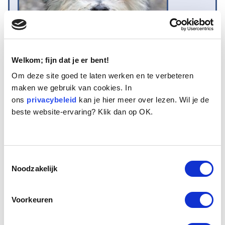
Welkom; fijn dat je er bent!
Om deze site goed te laten werken en te verbeteren
maken we gebruik van cookies. In
Naam:
Chico
ons
Leeftijd:
privacybeleid
13
kan je hier meer over lezen. Wil je de
beste website-ervaring? Klik dan op OK.
Ras/type:
Bastaard
Geslacht:
Reu
Reden opvang:
Past niet meer in gezin
Hoeveel dagen te gast geweest:
39 dagen
Toestemmingsselectie
Noodzakelijk
Geplaatst.
Voorkeuren
Chico heeft zijn levenlang samengeleefd met zijn vriendinnetje Yu-ki.
Sinds haar overlijden is hij onrustig en kan niet meer alleen zijn. Chico