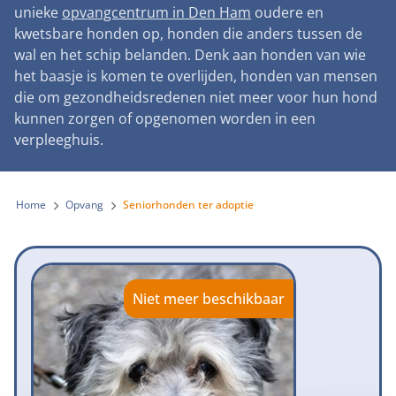
Landelijke registratie bijtincidenten
unieke
opvangcentrum in Den Ham
oudere en
Lezingen
Teken onze petitie
Wat wij doen
kwetsbare honden op, honden die anders tussen de
Contactgegevens
Verantwoord fokbeleid
Symposium Gemeentelijk Dierenbeleid
wal en het schip belanden. Denk aan honden van wie
Steun als bedrijf
Onze organisatie
Pers
Zoeken
het baasje is komen te overlijden, honden van mensen
Landelijk vuurwerkverbod
Adopteer een seniorhond
die om gezondheidsredenen niet meer voor hun hond
Samenwerking
Nieuws
Verplichte pre-aanschaf cursus
kunnen zorgen of opgenomen worden in een
Sponsor een seniorhond
Bekende vrienden
verpleeghuis.
Veelgestelde vragen
Gemeentelijk meldpunt bijtincidenten
Schenk met belastingvoordeel
Jaarverslag
Melding hondenleed
Voldoende veilige losloopgebieden
Steun als vrijwilliger
Home
Opvang
Seniorhonden ter adoptie
Vacatures
Nieuwsbrief
Verbod op fokken met kortsnuitige honden
Kom in actie
Donateursmagazine Hond
Incassodata
Bescherming tegen grasaren
Honden voor Honden Loop
Onze successen voor honden
Niet meer beschikbaar
Vraag een donatiebox aan