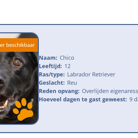
jk meldpunt bijtincidenten
Kom in actie
veilige losloopgebieden
Honden voor H
fokken met kortsnuitige honden
Vraag een donat
ng tegen grasaren
er beschikbaar
Naam:
Chico
Leeftijd:
12
Ras/type:
Labrador Retriever
Geslacht:
Reu
Reden opvang:
Overlijden eigenares
Hoeveel dagen te gast geweest:
9 