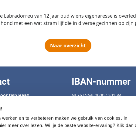
te Labradorreu van 12 jaar oud wiens eigenaresse is overled
e hond met een wat stram lijf die in diverse gezinnen op zijn p
Naar overzicht
act
IBAN-nummer
oor Den Haag
NL76 INGB 0000 1301 84
 88 538
enbescherming.nl
KVK-nummer: 40409239
t!
Fiscaal nummer: 28.72.274
n werken en te verbeteren maken we gebruik van cookies. In
trum voor seniorhonden
hier meer over lezen. Wil je de beste website-ervaring? Klik dan
430100
Privacy statement
ondenbescherming.nl