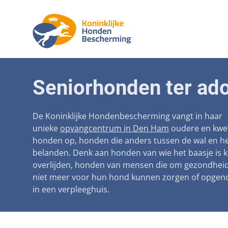
Aanpak ma
Honden
Seniorhonden ter ado
Betaalbare
Seniorh
Voorkomen
De Koninklijke Hondenbescherming vangt in haar
unieke
opvangcentrum in Den Ham
oudere en kwe
Afschaffin
honden op, honden die anders tussen de wal en he
belanden. Denk aan honden van wie het baasje is 
Landelijke 
overlijden, honden van mensen die om gezondhei
Verantwoo
niet meer voor hun hond kunnen zorgen of opge
in een verpleeghuis.
Landelijk 
Verplichte