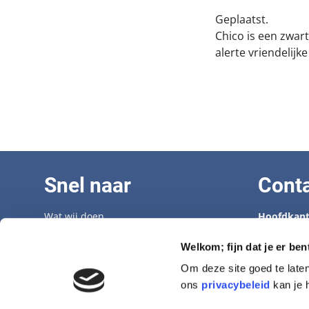
Geplaatst.
Chico is een zwar
alerte vriendelijk
Snel naar
Cont
Wat wij doen
Hoofdkant
Adopteer een senior
Tel: 070 33
Opvangcentrum
info@hond
Welkom; fijn dat je er ben
Veelgestelde vragen
Om deze site goed te late
Vacatures
Opvangcen
ons
privacybeleid
kan je 
Aanmelden nieuwsbrief
Tel: 0546-
denham@h