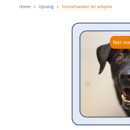
Gemeenteli
Home
Opvang
Seniorhonden ter adoptie
Voldoende 
Verbod op 
Beschermi
Niet me