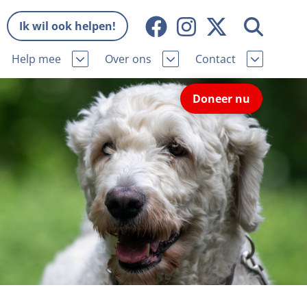
Ik wil ook helpen!
Help mee
Over ons
Contact
Missie en visie
Contactgegevens
Doneer nu
Wat wij doen
Pers
ie
Onze organisatie
Nieuws
Samenwerking
Veelgestelde vragen
eniorhond
Bekende vrienden
Melding hondenleed
niorhond
Jaarverslag
Nieuwsbrief
stingvoordeel
Vacatures
Incassodata
iger
Donateursmagazine Hond