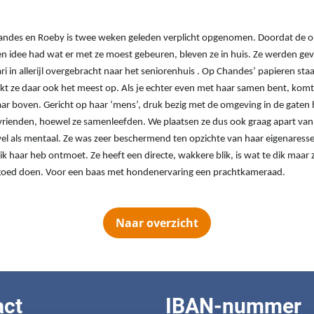
handes en Roeby is twee weken geleden verplicht opgenomen. Doordat de 
n idee had wat er met ze moest gebeuren, bleven ze in huis. Ze werden ge
ari in allerijl overgebracht naar het seniorenhuis . Op Chandes’ papieren sta
 lijkt ze daar ook het meest op. Als je echter even met haar samen bent, kom
r boven. Gericht op haar ‘mens’, druk bezig met de omgeving in de gate
 vrienden, hoewel ze samenleefden. We plaatsen ze dus ook graag apart van 
wel als mentaal. Ze was zeer beschermend ten opzichte van haar eigenaress
u ik haar heb ontmoet. Ze heeft een directe, wakkere blik, is wat te dik maar z
goed doen. Voor een baas met hondenervaring een prachtkameraad.
Naar overzicht
act
IBAN-nummer