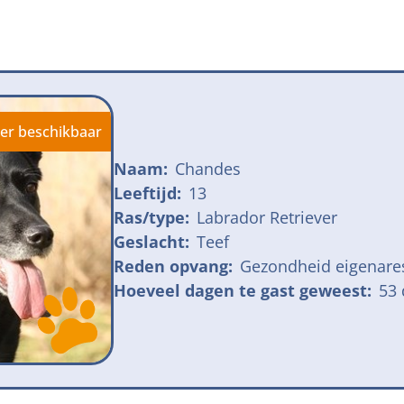
jk meldpunt bijtincidenten
Kom in actie
veilige losloopgebieden
Honden voor H
fokken met kortsnuitige honden
Vraag een donat
ng tegen grasaren
er beschikbaar
Naam:
Chandes
Leeftijd:
13
Ras/type:
Labrador Retriever
Geslacht:
Teef
Reden opvang:
Gezondheid eigenare
Hoeveel dagen te gast geweest:
53