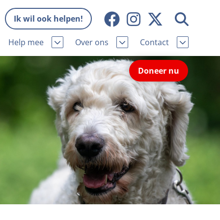
Ik wil ook helpen!
Help mee
Over ons
Contact
Missie en visie
Contactgegevens
Doneer nu
Wat wij doen
Pers
ie
Onze organisatie
Nieuws
Samenwerking
Veelgestelde vragen
eniorhond
Bekende vrienden
Melding hondenleed
niorhond
Jaarverslag
Nieuwsbrief
stingvoordeel
Vacatures
Incassodata
iger
Donateursmagazine Hond