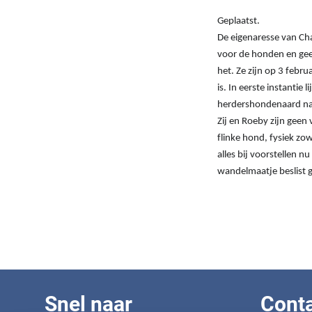
Geplaatst.
De eigenaresse van C
voor de honden en gee
het. Ze zijn op 3 febru
is. In eerste instantie
herdershondenaard naa
Zij en Roeby zijn geen
flinke hond, fysiek zo
alles bij voorstellen n
wandelmaatje beslist 
Snel naar
Cont