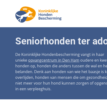
Aanpak ma
Honden
Seniorhonden ter ado
Betaalbare
Seniorh
Voorkomen
De Koninklijke Hondenbescherming vangt in haar
unieke
opvangcentrum in Den Ham
oudere en kwe
Afschaffin
honden op, honden die anders tussen de wal en he
belanden. Denk aan honden van wie het baasje is 
Landelijke 
overlijden, honden van mensen die om gezondhei
Verantwoo
niet meer voor hun hond kunnen zorgen of opge
in een verpleeghuis.
Landelijk 
Verplichte