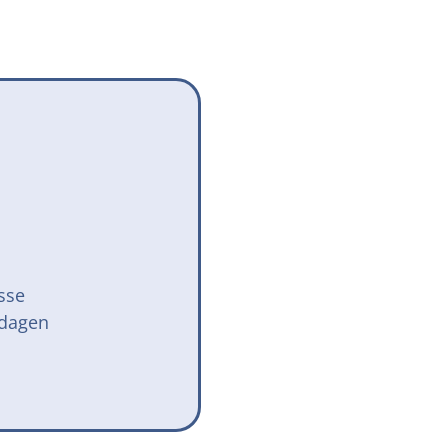
Onze successen voor honden
onden Loop
iebox aan
sse
 dagen