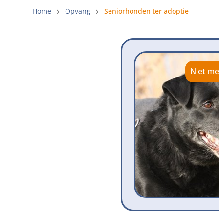
Gemeenteli
Home
Opvang
Seniorhonden ter adoptie
Voldoende 
Verbod op 
Beschermi
Niet me