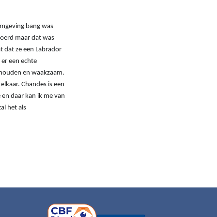
omgeving bang was
voerd maar dat was
at dat ze een Labrador
t er een echte
n houden en waakzaam.
elkaar. Chandes is een
e en daar kan ik me van
al het als