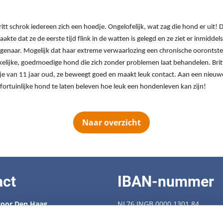
itt schrok iedereen zich een hoedje. Ongelofelijk, wat zag die hond er uit!
akte dat ze de eerste tijd flink in de watten is gelegd en ze ziet er inmiddels 
igenaar. Mogelijk dat haar extreme verwaarlozing een chronische oorontstek
kkelijke, goedmoedige hond die zich zonder problemen laat behandelen.
Brit
je van 11 jaar oud, ze beweegt goed en maakt leuk contact. Aan een nieuw
ortuinlijke hond te laten beleven hoe leuk een hondenleven kan zijn!
Naar overzicht
act
IBAN-nummer
oor Den Haag
NL76 INGB 0000 1301 84
 88 538