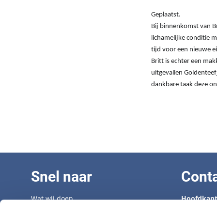
Geplaatst.
Bij binnenkomst van Br
lichamelijke conditie ma
tijd voor een nieuwe e
Britt is echter een ma
uitgevallen Goldenteef
dankbare taak deze onf
Snel naar
Cont
Wat wij doen
Hoofdkant
Adopteer een senior
Tel: 070 33