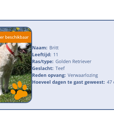
jk meldpunt bijtincidenten
Kom in actie
veilige losloopgebieden
Honden voor H
fokken met kortsnuitige honden
Vraag een donat
ng tegen grasaren
er beschikbaar
Naam:
Britt
Leeftijd:
11
Ras/type:
Golden Retriever
Geslacht:
Teef
Reden opvang:
Verwaarlozing
Hoeveel dagen te gast geweest:
47