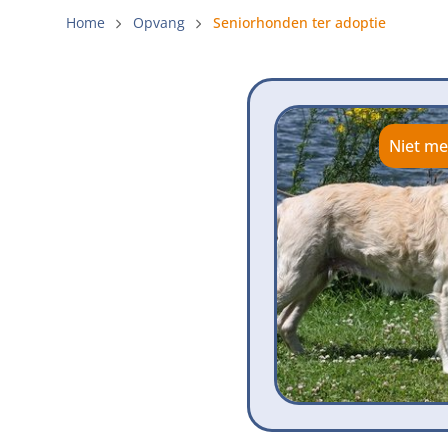
Gemeenteli
Home
Opvang
Seniorhonden ter adoptie
Voldoende 
Verbod op 
Beschermi
Niet me