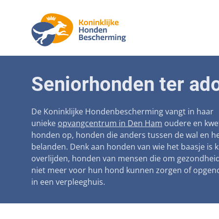
Aanpak ma
Honden
Seniorhonden ter ado
Betaalbare
Seniorh
Voorkomen
De Koninklijke Hondenbescherming vangt in haar
unieke
opvangcentrum in Den Ham
oudere en kwe
Afschaffin
honden op, honden die anders tussen de wal en he
belanden. Denk aan honden van wie het baasje is 
Landelijke 
overlijden, honden van mensen die om gezondhei
Verantwoo
niet meer voor hun hond kunnen zorgen of opge
in een verpleeghuis.
Landelijk 
Verplichte