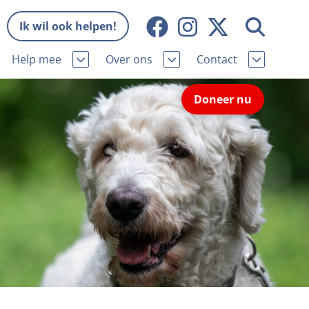
Ik wil ook helpen!
Help mee
Over ons
Contact
Missie en visie
Contactgegevens
Doneer nu
Wat wij doen
Pers
ie
Onze organisatie
Nieuws
Samenwerking
Veelgestelde vragen
eniorhond
Bekende vrienden
Melding hondenleed
niorhond
Jaarverslag
Nieuwsbrief
stingvoordeel
Vacatures
Incassodata
iger
Donateursmagazine Hond