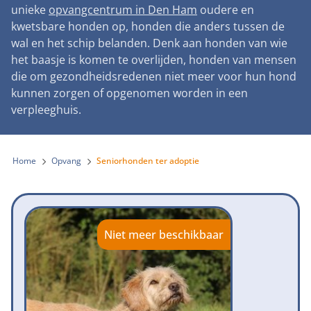
Landelijke registratie bijtincidenten
unieke
opvangcentrum in Den Ham
oudere en
Lezingen
Teken onze petitie
Wat wij doen
kwetsbare honden op, honden die anders tussen de
Contactgegevens
Verantwoord fokbeleid
Symposium Gemeentelijk Dierenbeleid
wal en het schip belanden. Denk aan honden van wie
Steun als bedrijf
Onze organisatie
Pers
Zoeken
het baasje is komen te overlijden, honden van mensen
Landelijk vuurwerkverbod
Adopteer een seniorhond
die om gezondheidsredenen niet meer voor hun hond
Samenwerking
Nieuws
Verplichte pre-aanschaf cursus
kunnen zorgen of opgenomen worden in een
Sponsor een seniorhond
Bekende vrienden
verpleeghuis.
Veelgestelde vragen
Gemeentelijk meldpunt bijtincidenten
Schenk met belastingvoordeel
Jaarverslag
Melding hondenleed
Voldoende veilige losloopgebieden
Steun als vrijwilliger
Home
Opvang
Seniorhonden ter adoptie
Vacatures
Nieuwsbrief
Verbod op fokken met kortsnuitige honden
Kom in actie
Donateursmagazine Hond
Incassodata
Bescherming tegen grasaren
Honden voor Honden Loop
Onze successen voor honden
Niet meer beschikbaar
Vraag een donatiebox aan