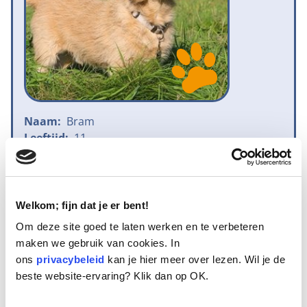
Naam:
Bram
Leeftijd:
11
Ras/type:
Kruising Basset Fauve de Bretagne
Geslacht:
Reu
Reden opvang:
Gezondheid eigenaresse
Hoeveel dagen te gast geweest:
0 dagen
Welkom; fijn dat je er bent!
Om deze site goed te laten werken en te verbeteren
maken we gebruik van cookies. In
Bram is een 11 jaar oude Basset Fauve de Bretagne
ons
privacybeleid
kan je hier meer over lezen. Wil je de
kruising, een gecastreerde reu die zijn levenlang bij
beste website-ervaring? Klik dan op OK.
een oude dame gewoond heeft. Ze is inmiddels de 90