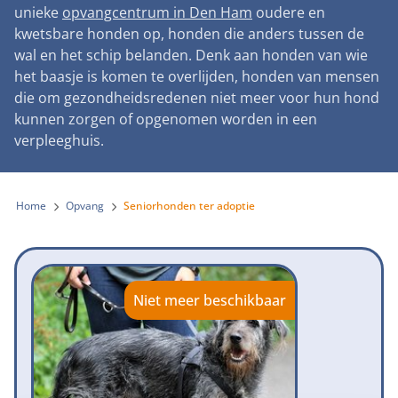
Landelijke registratie bijtincidenten
unieke
opvangcentrum in Den Ham
oudere en
Lezingen
Teken onze petitie
Wat wij doen
kwetsbare honden op, honden die anders tussen de
Contactgegevens
Verantwoord fokbeleid
Symposium Gemeentelijk Dierenbeleid
wal en het schip belanden. Denk aan honden van wie
Steun als bedrijf
Onze organisatie
Pers
Zoeken
het baasje is komen te overlijden, honden van mensen
Landelijk vuurwerkverbod
Adopteer een seniorhond
die om gezondheidsredenen niet meer voor hun hond
Samenwerking
Nieuws
Verplichte pre-aanschaf cursus
kunnen zorgen of opgenomen worden in een
Sponsor een seniorhond
Bekende vrienden
verpleeghuis.
Veelgestelde vragen
Gemeentelijk meldpunt bijtincidenten
Schenk met belastingvoordeel
Jaarverslag
Melding hondenleed
Voldoende veilige losloopgebieden
Steun als vrijwilliger
Home
Opvang
Seniorhonden ter adoptie
Vacatures
Nieuwsbrief
Verbod op fokken met kortsnuitige honden
Kom in actie
Donateursmagazine Hond
Incassodata
Bescherming tegen grasaren
Honden voor Honden Loop
Onze successen voor honden
Niet meer beschikbaar
Vraag een donatiebox aan