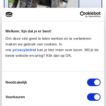
Welkom; fijn dat je er bent!
Om deze site goed te laten werken en te verbeteren
Naam:
Bouchon
maken we gebruik van cookies. In
Leeftijd:
11
ons
privacybeleid
kan je hier meer over lezen. Wil je de
Ras/type:
Bastaard
beste website-ervaring? Klik dan op OK.
Geslacht:
Reu
Reden opvang:
Past niet meer in gezin
Hoeveel dagen te gast geweest:
45 dagen
Toestemmingsselectie
Noodzakelijk
Geplaatst.
Bouchon is met zijn staalblauwe warrelige vacht een opvallende
Voorkeuren
vagebondachtige verschijning. Deze 11 jaar oude Duitse Staande