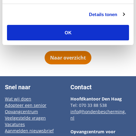
voor doen. Bono heeft een weelderige donkerbruin met zwart
gevlamde vacht, is waaks, gesteld op tevengezelschap en hij snakt
Details tonen
naar weer een baas/bazin voor zichzelf. Bono is 10 jaar oud en nog zo
fit als een hoen, hij gaat met gemak nog uren mee wandelen.
OK
Naar overzicht
Snel naar
Contact
Wat wij doen
Hoofdkantoor Den Haag
Adopteer een senior
Tel: 070 33 88 538
Opvangcentrum
info@hondenbescherming.
Veelgestelde vragen
nl
Vacatures
Aanmelden nieuwsbrief
Opvangcentrum voor