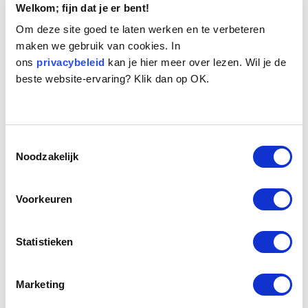
Welkom; fijn dat je er bent!
Om deze site goed te laten werken en te verbeteren
maken we gebruik van cookies. In
ons
privacybeleid
kan je hier meer over lezen. Wil je de
beste website-ervaring? Klik dan op OK.
Naam:
Bono
Leeftijd:
10
Toestemmingsselectie
Ras/type:
Tervuerense herdershond
Noodzakelijk
Geslacht:
Reu
Reden opvang:
Gezondheid eigenaresse
Voorkeuren
Hoeveel dagen te gast geweest:
16 dagen
Statistieken
Geplaatst.
Bono, het juweeltje uit ons seniorenhuis is een schitterende Belgische
Marketing
herdershond. Hij is niet instant met je bevriend, je moet er je best