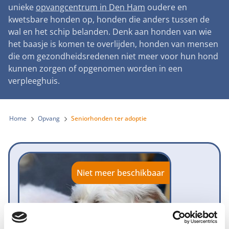
Landelijke registratie bijtincidenten
unieke
opvangcentrum in Den Ham
oudere en
Lezingen
Teken onze petitie
Wat wij doen
kwetsbare honden op, honden die anders tussen de
Contactgegevens
Verantwoord fokbeleid
Symposium Gemeentelijk Dierenbeleid
wal en het schip belanden. Denk aan honden van wie
Steun als bedrijf
Onze organisatie
Pers
Zoeken
het baasje is komen te overlijden, honden van mensen
Landelijk vuurwerkverbod
Adopteer een seniorhond
die om gezondheidsredenen niet meer voor hun hond
Samenwerking
Nieuws
Verplichte pre-aanschaf cursus
kunnen zorgen of opgenomen worden in een
Sponsor een seniorhond
Bekende vrienden
verpleeghuis.
Veelgestelde vragen
Gemeentelijk meldpunt bijtincidenten
Schenk met belastingvoordeel
Jaarverslag
Melding hondenleed
Voldoende veilige losloopgebieden
Steun als vrijwilliger
Home
Opvang
Seniorhonden ter adoptie
Vacatures
Nieuwsbrief
Verbod op fokken met kortsnuitige honden
Kom in actie
Donateursmagazine Hond
Incassodata
Bescherming tegen grasaren
Honden voor Honden Loop
Onze successen voor honden
Niet meer beschikbaar
Vraag een donatiebox aan