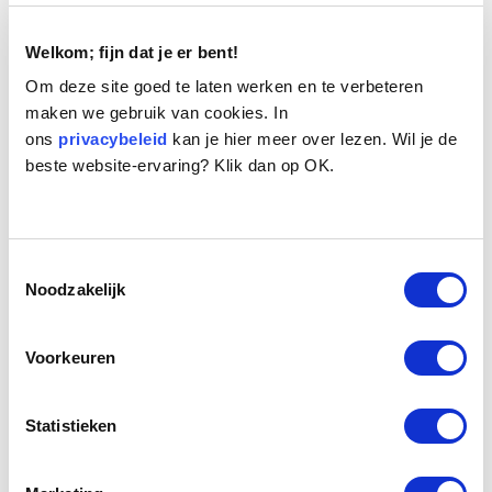
Welkom; fijn dat je er bent!
Om deze site goed te laten werken en te verbeteren
maken we gebruik van cookies. In
ons
privacybeleid
kan je hier meer over lezen. Wil je de
beste website-ervaring? Klik dan op OK.
Naam:
Bomma
Leeftijd:
14
Ras/type:
Bastaard
Toestemmingsselectie
Geslacht:
Teef
Noodzakelijk
Reden opvang:
Verwaarlozing
Hoeveel dagen te gast geweest:
25 dagen
Voorkeuren
Geplaatst.
Statistieken
Bomma is een Maltezerkruising, een teefje met de geschatte leeftijd
van 14 jaar. Ze is zwervend en verwaarloosd aangetroffen in een stad