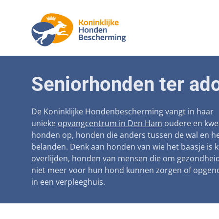
Aanpak ma
Honden
Seniorhonden ter ado
Betaalbare
Seniorh
Voorkomen
De Koninklijke Hondenbescherming vangt in haar
unieke
opvangcentrum in Den Ham
oudere en kwe
Afschaffin
honden op, honden die anders tussen de wal en he
belanden. Denk aan honden van wie het baasje is 
Landelijke 
overlijden, honden van mensen die om gezondhei
Verantwoo
niet meer voor hun hond kunnen zorgen of opge
in een verpleeghuis.
Landelijk 
Verplichte