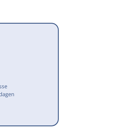
Onze successen voor honden
onden Loop
iebox aan
sse
 dagen