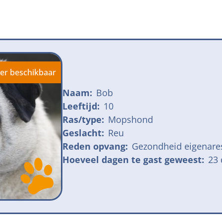
jk meldpunt bijtincidenten
Kom in actie
veilige losloopgebieden
Honden voor H
fokken met kortsnuitige honden
Vraag een donat
ng tegen grasaren
er beschikbaar
Naam:
Bob
Leeftijd:
10
Ras/type:
Mopshond
Geslacht:
Reu
Reden opvang:
Gezondheid eigenare
Hoeveel dagen te gast geweest:
23