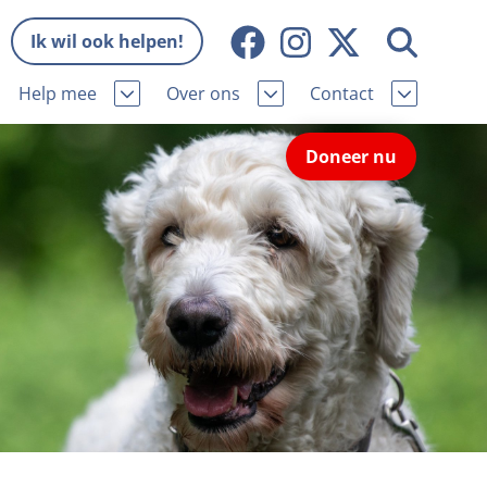
Ik wil ook helpen!
Help mee
Over ons
Contact
Missie en visie
Contactgegevens
Doneer nu
Wat wij doen
Pers
ie
Onze organisatie
Nieuws
Samenwerking
Veelgestelde vragen
eniorhond
Bekende vrienden
Melding hondenleed
niorhond
Jaarverslag
Nieuwsbrief
stingvoordeel
Vacatures
Incassodata
iger
Donateursmagazine Hond