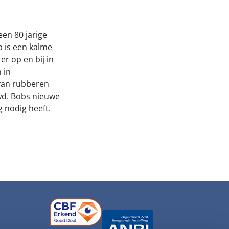
en 80 jarige
b is een kalme
r op en bij in
 in
 van rubberen
wd. Bobs nieuwe
 nodig heeft.