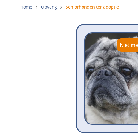
Gemeenteli
Home
Opvang
Seniorhonden ter adoptie
Voldoende 
Verbod op 
Beschermi
Niet me