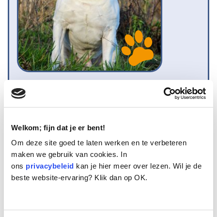
Naam:
Boaz
Leeftijd:
11
Ras/type:
Old English Bulldog
Geslacht:
Reu
Welkom; fijn dat je er bent!
Reden opvang:
Past niet meer in het gezin
Om deze site goed te laten werken en te verbeteren
Hoeveel dagen te gast geweest:
80 dagen
maken we gebruik van cookies. In
ons
privacybeleid
kan je hier meer over lezen. Wil je de
beste website-ervaring? Klik dan op OK.
Overleden
Deze lieve Old English Bulldog is Boaz! Hij is op zoek