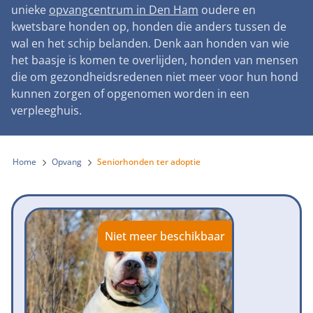
Landelijke registratie bijtincidenten
unieke
opvangcentrum in Den Ham
oudere en
Lezingen
Teken onze petitie
Wat wij doen
kwetsbare honden op, honden die anders tussen de
Contactgegevens
Verantwoord fokbeleid
Symposium Gemeentelijk Dierenbeleid
wal en het schip belanden. Denk aan honden van wie
Steun als bedrijf
Onze organisatie
Pers
Zoeken
het baasje is komen te overlijden, honden van mensen
Landelijk vuurwerkverbod
Adopteer een seniorhond
die om gezondheidsredenen niet meer voor hun hond
Samenwerking
Nieuws
Verplichte pre-aanschaf cursus
kunnen zorgen of opgenomen worden in een
Sponsor een seniorhond
Bekende vrienden
verpleeghuis.
Veelgestelde vragen
Gemeentelijk meldpunt bijtincidenten
Schenk met belastingvoordeel
Jaarverslag
Melding hondenleed
Voldoende veilige losloopgebieden
Steun als vrijwilliger
Home
Opvang
Seniorhonden ter adoptie
Vacatures
Nieuwsbrief
Verbod op fokken met kortsnuitige honden
Kom in actie
Donateursmagazine Hond
Incassodata
Bescherming tegen grasaren
Honden voor Honden Loop
Onze successen voor honden
Niet meer beschikbaar
Vraag een donatiebox aan