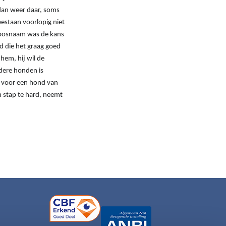
 dan weer daar, soms
bestaan voorlopig niet
s koosnaam was de kans
nd die het graag goed
hem, hij wil de
dere honden is
is voor een hond van
en stap te hard, neemt