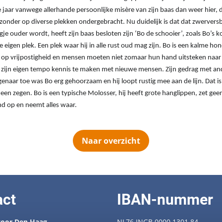
 jaar vanwege allerhande persoonlijke misère van zijn baas dan weer hier,
zonder op diverse plekken ondergebracht. Nu duidelijk is dat dat zwervers
agje ouder wordt, heeft zijn baas besloten zijn ‘Bo de schooier’, zoals Bo’
 eigen plek. Een plek waar hij in alle rust oud mag zijn. Bo is een kalme ho
eld op vrijpostigheid en mensen moeten niet zomaar hun hand uitsteken naar 
p zijn eigen tempo kennis te maken met nieuwe mensen. Zijn gedrag met an
igenaar toe was Bo erg gehoorzaam en hij loopt rustig mee aan de lijn. Dat 
k een zegen. Bo is een typische Molosser, hij heeft grote hanglippen, zet ge
 op en neemt alles waar.
Naar overzicht
act
IBAN-nummer
oor Den Haag
NL76 INGB 0000 1301 84