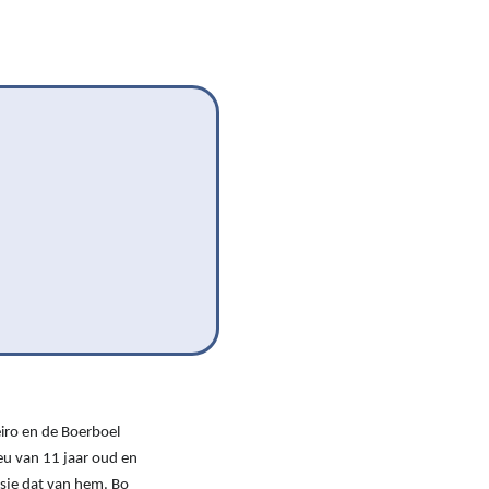
Onze successen voor honden
onden Loop
iebox aan
eiro en de Boerboel
eu van 11 jaar oud en
asje dat van hem. Bo