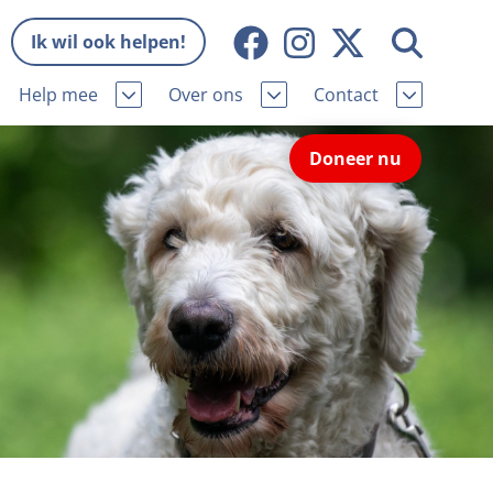
Ik wil ook helpen!
Help mee
Over ons
Contact
Missie en visie
Contactgegevens
Doneer nu
Wat wij doen
Pers
ie
Onze organisatie
Nieuws
Samenwerking
Veelgestelde vragen
eniorhond
Bekende vrienden
Melding hondenleed
niorhond
Jaarverslag
Nieuwsbrief
stingvoordeel
Vacatures
Incassodata
iger
Donateursmagazine Hond