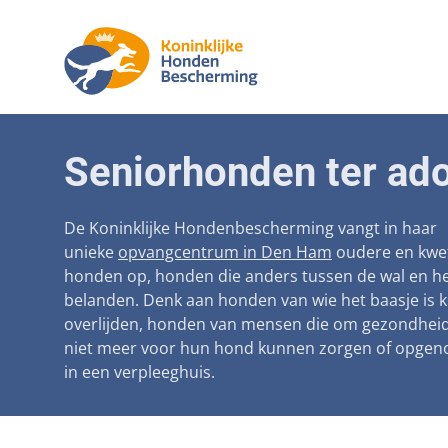
Aanpak ma
Honden
Seniorhonden ter ado
Betaalbare
Seniorh
Voorkomen
De Koninklijke Hondenbescherming vangt in haar
unieke
opvangcentrum in Den Ham
oudere en kwe
Afschaffin
honden op, honden die anders tussen de wal en he
belanden. Denk aan honden van wie het baasje is 
Landelijke 
overlijden, honden van mensen die om gezondhei
Verantwoo
niet meer voor hun hond kunnen zorgen of opge
in een verpleeghuis.
Landelijk 
Verplichte