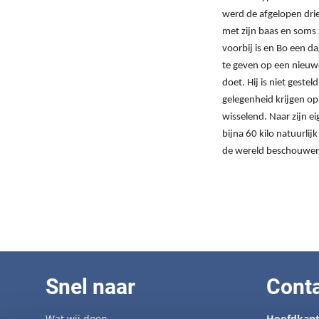
werd de afgelopen drie
met zijn baas en soms 
voorbij is en Bo een d
te geven op een nieuwe
doet. Hij is niet gest
gelegenheid krijgen o
wisselend. Naar zijn e
bijna 60 kilo natuurlij
de wereld beschouwend
Snel naar
Cont
Wat wij doen
Hoofdkant