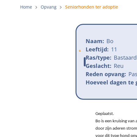
Gemeenteli
Home
Opvang
Seniorhonden ter adoptie
Voldoende 
Verbod op 
Naam:
Bo
Beschermi
Leeftijd:
11
Ras/type:
Bastaard
Geslacht:
Reu
Niet meer
Reden opvang:
Pas
beschikbaar
Hoeveel dagen te 
Geplaatst.
Bo is een kruising van 
door zijn aderen strom
voor dit type hond onw