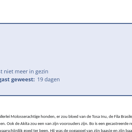
jk meldpunt bijtincidenten
Kom in actie
veilige losloopgebieden
Honden voor H
fokken met kortsnuitige honden
Vraag een donat
ng tegen grasaren
t niet meer in gezin
gast geweest:
19 dagen
allerlei Molosserachtige honden, er zou bloed van de Tosa Inu, de Fila Brasil
en. Ook de Akita zou een van zijn voorouders zijn. Bo is een gecastreerde r
aarschijnlijk goed ter been. Hij was de oogappel van zijn baasje en zijn ba