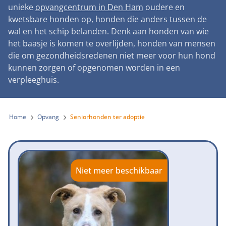
Landelijke registratie bijtincidenten
unieke
opvangcentrum in Den Ham
oudere en
Lezingen
Teken onze petitie
Wat wij doen
kwetsbare honden op, honden die anders tussen de
Contactgegevens
Verantwoord fokbeleid
Symposium Gemeentelijk Dierenbeleid
wal en het schip belanden. Denk aan honden van wie
Steun als bedrijf
Onze organisatie
Pers
Zoeken
het baasje is komen te overlijden, honden van mensen
Landelijk vuurwerkverbod
Adopteer een seniorhond
die om gezondheidsredenen niet meer voor hun hond
Samenwerking
Nieuws
Verplichte pre-aanschaf cursus
kunnen zorgen of opgenomen worden in een
Sponsor een seniorhond
Bekende vrienden
verpleeghuis.
Veelgestelde vragen
Gemeentelijk meldpunt bijtincidenten
Schenk met belastingvoordeel
Jaarverslag
Melding hondenleed
Voldoende veilige losloopgebieden
Steun als vrijwilliger
Home
Opvang
Seniorhonden ter adoptie
Vacatures
Nieuwsbrief
Verbod op fokken met kortsnuitige honden
Kom in actie
Donateursmagazine Hond
Incassodata
Bescherming tegen grasaren
Honden voor Honden Loop
Onze successen voor honden
Niet meer beschikbaar
Vraag een donatiebox aan