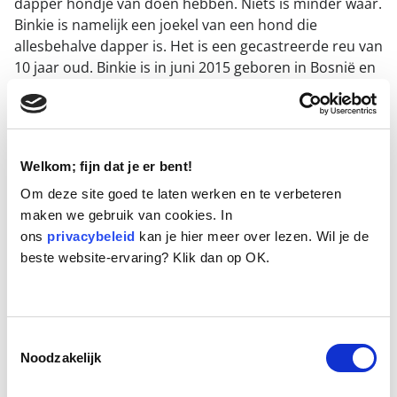
dapper hondje van doen hebben. Niets is minder waar.
Binkie is namelijk een joekel van een hond die
allesbehalve dapper is. Het is een gecastreerde reu van
10 jaar oud. Binkie is in juni 2015 geboren in Bosnië en
door een stichting naar Nederland gehaald en als
zijnde Labrador geplaatst. Hij heeft zijn leven op het erf
van een oude boer in Twente doorgebracht totdat
Binkie te sterk bleek voor meneer. Binkie de Labrador
Welkom; fijn dat je er bent!
bleek een iets ander type hond dan we verwacht
hadden toen hij arriveerde.
Om deze site goed te laten werken en te verbeteren
Binkie heeft de eerst nacht en 2 dagen niet gepiest en
maken we gebruik van cookies. In
gepoept, niet binnen en niet buiten. Hij was erg op zijn
ons
privacybeleid
kan je hier meer over lezen. Wil je de
hoede, mager, slecht bespierd, stram met een doffe
beste website-ervaring? Klik dan op OK.
vacht. Hij observeerde ons met wijd open ogen en
maakte geen contact. Hij was er wel maar toch ook
niet.
Toestemmingsselectie
We hebben ons zorgen gemaakt maar hem ook de tijd
Noodzakelijk
gegund te acclimatiseren en te wennen aan deze
nieuwe wereld. Nu, anderhalve maand verder, zien we