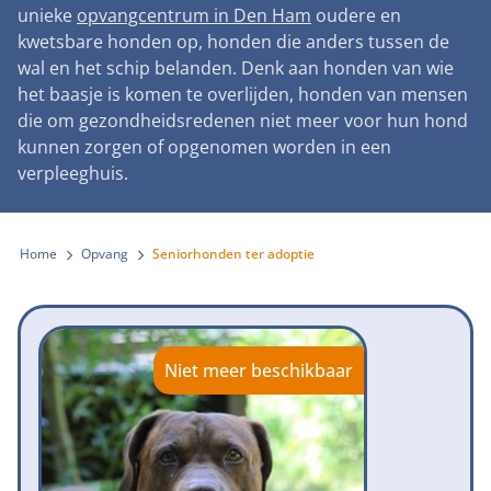
Landelijke registratie bijtincidenten
unieke
opvangcentrum in Den Ham
oudere en
Lezingen
Teken onze petitie
Wat wij doen
kwetsbare honden op, honden die anders tussen de
Contactgegevens
Verantwoord fokbeleid
Symposium Gemeentelijk Dierenbeleid
wal en het schip belanden. Denk aan honden van wie
Steun als bedrijf
Onze organisatie
Pers
Zoeken
het baasje is komen te overlijden, honden van mensen
Landelijk vuurwerkverbod
Adopteer een seniorhond
die om gezondheidsredenen niet meer voor hun hond
Samenwerking
Nieuws
Verplichte pre-aanschaf cursus
kunnen zorgen of opgenomen worden in een
Sponsor een seniorhond
Bekende vrienden
verpleeghuis.
Veelgestelde vragen
Gemeentelijk meldpunt bijtincidenten
Schenk met belastingvoordeel
Jaarverslag
Melding hondenleed
Voldoende veilige losloopgebieden
Steun als vrijwilliger
Home
Opvang
Seniorhonden ter adoptie
Vacatures
Nieuwsbrief
Verbod op fokken met kortsnuitige honden
Kom in actie
Donateursmagazine Hond
Incassodata
Bescherming tegen grasaren
Honden voor Honden Loop
Onze successen voor honden
Niet meer beschikbaar
Vraag een donatiebox aan