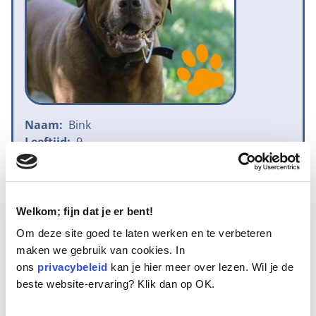
Naam:
Bink
Leeftijd:
9
Ras/type:
Bastaard
Geslacht:
Reu
Reden opvang:
Past niet meer in gezin
Hoeveel dagen te gast geweest:
20 dagen
Welkom; fijn dat je er bent!
Om deze site goed te laten werken en te verbeteren
maken we gebruik van cookies. In
ons
privacybeleid
kan je hier meer over lezen. Wil je de
Geplaatst.
beste website-ervaring? Klik dan op OK.
Bink heet hij, maar da’s een naam die niet bij hem past. Qua uiterlijk
wel, want het is een bonk van een hond. Hij heeft echter een