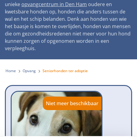
Landelijke registratie bijtincidenten
unieke
opvangcentrum in Den Ham
oudere en
Lezingen
Teken onze petitie
Wat wij doen
kwetsbare honden op, honden die anders tussen de
Contactgegevens
Verantwoord fokbeleid
Symposium Gemeentelijk Dierenbeleid
wal en het schip belanden. Denk aan honden van wie
Steun als bedrijf
Onze organisatie
Pers
Zoeken
het baasje is komen te overlijden, honden van mensen
Landelijk vuurwerkverbod
Adopteer een seniorhond
die om gezondheidsredenen niet meer voor hun hond
Samenwerking
Nieuws
Verplichte pre-aanschaf cursus
kunnen zorgen of opgenomen worden in een
Sponsor een seniorhond
Bekende vrienden
verpleeghuis.
Veelgestelde vragen
Gemeentelijk meldpunt bijtincidenten
Schenk met belastingvoordeel
Jaarverslag
Melding hondenleed
Voldoende veilige losloopgebieden
Steun als vrijwilliger
Home
Opvang
Seniorhonden ter adoptie
Vacatures
Nieuwsbrief
Verbod op fokken met kortsnuitige honden
Kom in actie
Donateursmagazine Hond
Incassodata
Bescherming tegen grasaren
Honden voor Honden Loop
Onze successen voor honden
Niet meer beschikbaar
Vraag een donatiebox aan