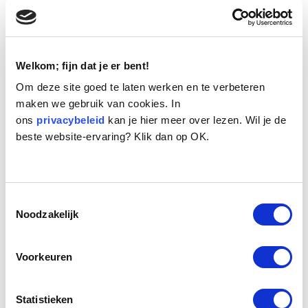
Welkom; fijn dat je er bent!
Om deze site goed te laten werken en te verbeteren
maken we gebruik van cookies. In
ons
Naam:
privacybeleid
Billie
kan je hier meer over lezen. Wil je de
beste website-ervaring? Klik dan op OK.
Leeftijd:
10
Ras/type:
Boerenfox
Geslacht:
Reu
Reden opvang:
Gezondheid eigenaar
Toestemmingsselectie
Hoeveel dagen te gast geweest:
13 dagen
Noodzakelijk
Voorkeuren
Geplaatst.
Billie is zo’n hondje waar helemaal niks mis mee is. Gewoon een no
nonsens typetje. Evenwichtig van gedrag, niet blafferig, opdringerig
Statistieken