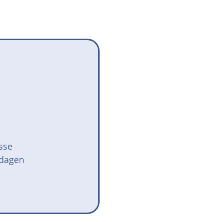
Onze successen voor honden
onden Loop
iebox aan
sse
 dagen