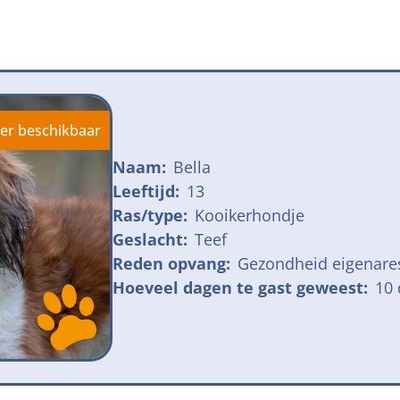
jk meldpunt bijtincidenten
Kom in actie
veilige losloopgebieden
Honden voor H
fokken met kortsnuitige honden
Vraag een donat
ng tegen grasaren
er beschikbaar
Naam:
Bella
Leeftijd:
13
Ras/type:
Kooikerhondje
Geslacht:
Teef
Reden opvang:
Gezondheid eigenare
Hoeveel dagen te gast geweest:
10