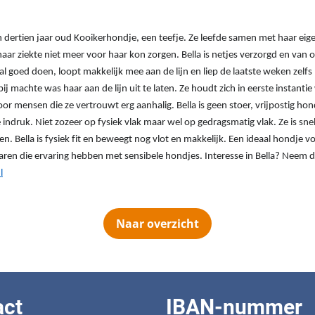
 een dertien jaar oud Kooikerhondje, een teefje. Ze leefde samen met haar e
haar ziekte niet meer voor haar kon zorgen. Bella is netjes verzorgd en van
aal goed doen, loopt makkelijk mee aan de lijn en liep de laatste weken zelf
ij machte was haar aan de lijn uit te laten. Ze houdt zich in eerste instantie
r mensen die ze vertrouwt erg aanhalig. Bella is geen stoer, vrijpostig h
 indruk. Niet zozeer op fysiek vlak maar wel op gedragsmatig vlak. Ze is sne
n. Bella is fysiek fit en beweegt nog vlot en makkelijk. Een ideaal hondje v
ren die ervaring hebben met sensibele hondjes. Interesse in Bella? Neem 
l
Naar overzicht
act
IBAN-nummer