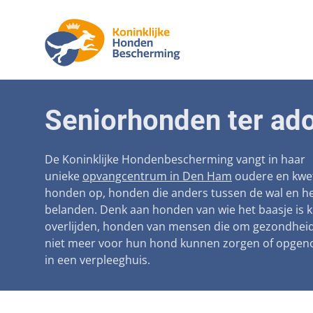
Aanpak ma
Honden
Seniorhonden ter ado
Betaalbare
Seniorh
Voorkomen
De Koninklijke Hondenbescherming vangt in haar
unieke
opvangcentrum in Den Ham
oudere en kwe
Afschaffin
honden op, honden die anders tussen de wal en he
belanden. Denk aan honden van wie het baasje is 
Landelijke 
overlijden, honden van mensen die om gezondhei
Verantwoo
niet meer voor hun hond kunnen zorgen of opge
in een verpleeghuis.
Landelijk 
Verplichte