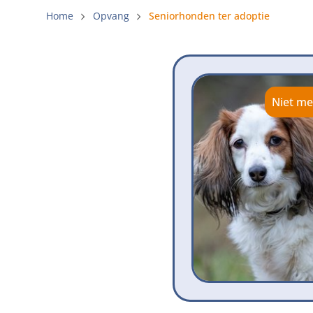
Gemeenteli
Home
Opvang
Seniorhonden ter adoptie
Voldoende 
Verbod op 
Beschermi
Niet me