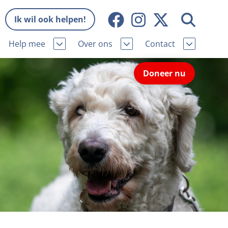
Ik wil ook helpen!
Help mee
Over ons
Contact
Missie en visie
Contactgegevens
Doneer nu
Wat wij doen
Pers
ie
Onze organisatie
Nieuws
Samenwerking
Veelgestelde vragen
eniorhond
Bekende vrienden
Melding hondenleed
niorhond
Jaarverslag
Nieuwsbrief
stingvoordeel
Vacatures
Incassodata
iger
Donateursmagazine Hond