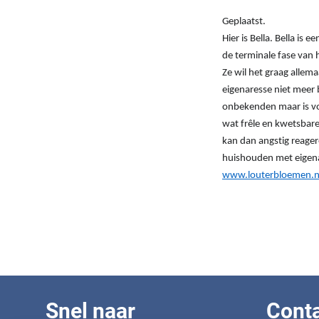
Geplaatst.
Hier is Bella. Bella is
de terminale fase van 
Ze wil het graag allem
eigenaresse niet meer b
onbekenden maar is voo
wat frêle en kwetsbare
kan dan angstig reagere
huishouden met eigena
www.louterbloemen.n
Snel naar
Cont