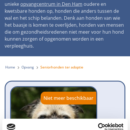
Landelijke registratie bijtincidenten
unieke
opvangcentrum in Den Ham
oudere en
Lezingen
Teken onze petitie
Wat wij doen
kwetsbare honden op, honden die anders tussen de
Contactgegevens
Verantwoord fokbeleid
Symposium Gemeentelijk Dierenbeleid
wal en het schip belanden. Denk aan honden van wie
Steun als bedrijf
Onze organisatie
Pers
Zoeken
het baasje is komen te overlijden, honden van mensen
Landelijk vuurwerkverbod
Adopteer een seniorhond
die om gezondheidsredenen niet meer voor hun hond
Samenwerking
Nieuws
Verplichte pre-aanschaf cursus
kunnen zorgen of opgenomen worden in een
Sponsor een seniorhond
Bekende vrienden
verpleeghuis.
Veelgestelde vragen
Gemeentelijk meldpunt bijtincidenten
Schenk met belastingvoordeel
Jaarverslag
Melding hondenleed
Voldoende veilige losloopgebieden
Steun als vrijwilliger
Home
Opvang
Seniorhonden ter adoptie
Vacatures
Nieuwsbrief
Verbod op fokken met kortsnuitige honden
Kom in actie
Donateursmagazine Hond
Incassodata
Bescherming tegen grasaren
Honden voor Honden Loop
Onze successen voor honden
Niet meer beschikbaar
Vraag een donatiebox aan