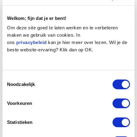
Welkom; fijn dat je er bent!
Om deze site goed te laten werken en te verbeteren
maken we gebruik van cookies. In
ons
privacybeleid
kan je hier meer over lezen. Wil je de
beste website-ervaring? Klik dan op OK.
Naam:
Beauty
Leeftijd:
11
Ras/type:
Bastaard
Geslacht:
Teef
Toestemmingsselectie
Reden opvang:
Overlijden eigenaresse
Noodzakelijk
Hoeveel dagen te gast geweest:
124 dagen
Voorkeuren
Geplaatst.
Statistieken
Een heel klein hondje, is deze elfjarige Beauty. Met een beetje
fantasie zou je kunnen denken dat het ruwharig Mopshondje is.