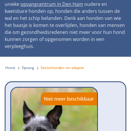
Landelijke registratie bijtincidenten
unieke
opvangcentrum in Den Ham
oudere en
Lezingen
Teken onze petitie
Wat wij doen
kwetsbare honden op, honden die anders tussen de
Contactgegevens
Verantwoord fokbeleid
Symposium Gemeentelijk Dierenbeleid
wal en het schip belanden. Denk aan honden van wie
Steun als bedrijf
Onze organisatie
Pers
Zoeken
het baasje is komen te overlijden, honden van mensen
Landelijk vuurwerkverbod
Adopteer een seniorhond
die om gezondheidsredenen niet meer voor hun hond
Samenwerking
Nieuws
Verplichte pre-aanschaf cursus
kunnen zorgen of opgenomen worden in een
Sponsor een seniorhond
Bekende vrienden
verpleeghuis.
Veelgestelde vragen
Gemeentelijk meldpunt bijtincidenten
Schenk met belastingvoordeel
Jaarverslag
Melding hondenleed
Voldoende veilige losloopgebieden
Steun als vrijwilliger
Home
Opvang
Seniorhonden ter adoptie
Vacatures
Nieuwsbrief
Verbod op fokken met kortsnuitige honden
Kom in actie
Donateursmagazine Hond
Incassodata
Bescherming tegen grasaren
Honden voor Honden Loop
Onze successen voor honden
Niet meer beschikbaar
Vraag een donatiebox aan