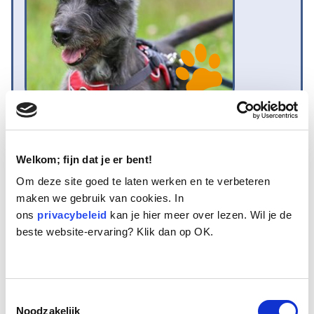
Naam:
Banjer
Leeftijd:
8
Ras/type:
Terrierkruising
Welkom; fijn dat je er bent!
Geslacht:
Reu
Om deze site goed te laten werken en te verbeteren
Reden opvang:
Overlijden eigenaar
maken we gebruik van cookies. In
Hoeveel dagen te gast geweest:
23 dagen
ons
privacybeleid
kan je hier meer over lezen. Wil je de
beste website-ervaring? Klik dan op OK.
Banjer is een dartel terriertje van 8 jaar oud dat
samenleefde met een volwassen broer en zijn zus. Zus
Toestemmingsselectie
is verstandelijk beperkt. Broer zorgde voor zijn zus en
Noodzakelijk