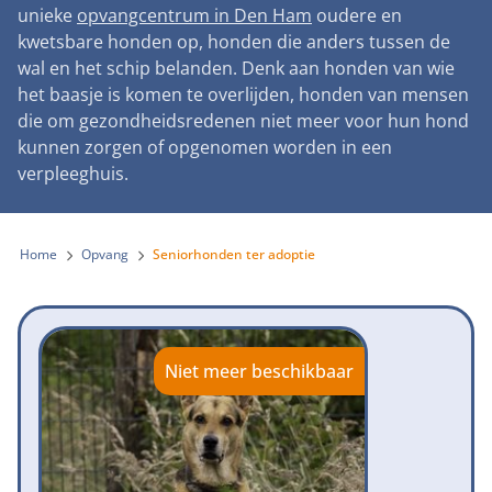
Landelijke registratie bijtincidenten
unieke
opvangcentrum in Den Ham
oudere en
Lezingen
Teken onze petitie
Wat wij doen
kwetsbare honden op, honden die anders tussen de
Contactgegevens
Verantwoord fokbeleid
Symposium Gemeentelijk Dierenbeleid
wal en het schip belanden. Denk aan honden van wie
Steun als bedrijf
Onze organisatie
Pers
Zoeken
het baasje is komen te overlijden, honden van mensen
Landelijk vuurwerkverbod
Adopteer een seniorhond
die om gezondheidsredenen niet meer voor hun hond
Samenwerking
Nieuws
Verplichte pre-aanschaf cursus
kunnen zorgen of opgenomen worden in een
Sponsor een seniorhond
Bekende vrienden
verpleeghuis.
Veelgestelde vragen
Gemeentelijk meldpunt bijtincidenten
Schenk met belastingvoordeel
Jaarverslag
Melding hondenleed
Voldoende veilige losloopgebieden
Steun als vrijwilliger
Home
Opvang
Seniorhonden ter adoptie
Vacatures
Nieuwsbrief
Verbod op fokken met kortsnuitige honden
Kom in actie
Donateursmagazine Hond
Incassodata
Bescherming tegen grasaren
Honden voor Honden Loop
Onze successen voor honden
Niet meer beschikbaar
Vraag een donatiebox aan