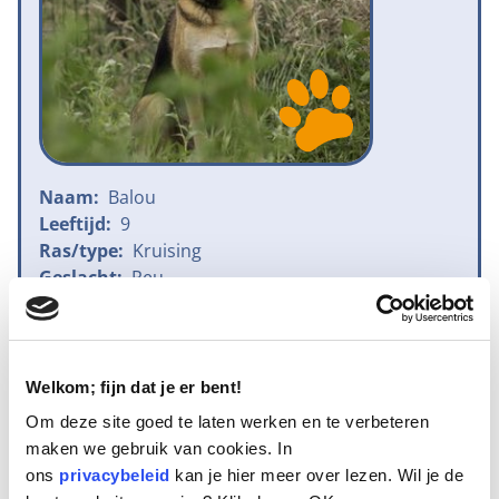
Naam:
Balou
Leeftijd:
9
Ras/type:
Kruising
Geslacht:
Reu
Reden opvang:
Emigratie eigenaar
Hoeveel dagen te gast geweest:
156 dagen
Welkom; fijn dat je er bent!
Geplaatst
Om deze site goed te laten werken en te verbeteren
maken we gebruik van cookies. In
Dit is Balou, een charmante herder kruising van 9 jaar
ons
privacybeleid
kan je hier meer over lezen. Wil je de