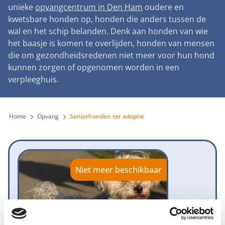
Landelijke registratie bijtincidenten
unieke
opvangcentrum in Den Ham
oudere en
Lezingen
Teken onze petitie
Wat wij doen
kwetsbare honden op, honden die anders tussen de
Contactgegevens
Verantwoord fokbeleid
Symposium Gemeentelijk Dierenbeleid
wal en het schip belanden. Denk aan honden van wie
Steun als bedrijf
Onze organisatie
Pers
Zoeken
het baasje is komen te overlijden, honden van mensen
Landelijk vuurwerkverbod
Adopteer een seniorhond
die om gezondheidsredenen niet meer voor hun hond
Samenwerking
Nieuws
Verplichte pre-aanschaf cursus
kunnen zorgen of opgenomen worden in een
Sponsor een seniorhond
Bekende vrienden
verpleeghuis.
Veelgestelde vragen
Gemeentelijk meldpunt bijtincidenten
Schenk met belastingvoordeel
Jaarverslag
Melding hondenleed
Voldoende veilige losloopgebieden
Steun als vrijwilliger
Home
Opvang
Seniorhonden ter adoptie
Vacatures
Nieuwsbrief
Verbod op fokken met kortsnuitige honden
Kom in actie
Donateursmagazine Hond
Incassodata
Bescherming tegen grasaren
Honden voor Honden Loop
Onze successen voor honden
Niet meer beschikbaar
Vraag een donatiebox aan