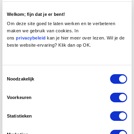
Welkom; fijn dat je er bent!
Om deze site goed te laten werken en te verbeteren
maken we gebruik van cookies. In
ons
privacybeleid
kan je hier meer over lezen. Wil je de
beste website-ervaring? Klik dan op OK.
Naam:
Alice
Leeftijd:
11
Ras/type:
Maltezer
Toestemmingsselectie
Geslacht:
Teef
Noodzakelijk
Reden opvang:
Gezondheid eigenaresse
Hoeveel dagen te gast geweest:
26 dagen
Voorkeuren
Geplaatst.
Statistieken
Twee –bijna- onafscheidelijke kleine teefjes van 11 en 13 jaar oud die
wegens ziekte van hun 90 jarige eigenaresse naar het seniorenhuis