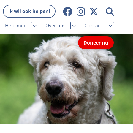
Ik wil ook helpen!
Help mee
Over ons
Contact
Missie en visie
Contactgegevens
Doneer nu
Wat wij doen
Pers
ie
Onze organisatie
Nieuws
Samenwerking
Veelgestelde vragen
eniorhond
Bekende vrienden
Melding hondenleed
niorhond
Jaarverslag
Nieuwsbrief
stingvoordeel
Vacatures
Incassodata
iger
Donateursmagazine Hond