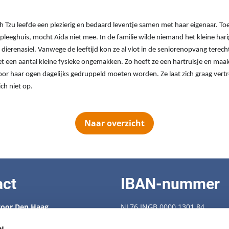
ih Tzu leefde een plezierig en bedaard leventje samen met haar eigenaar. T
pleeghuis, mocht Aida niet mee. In de familie wilde niemand het kleine har
 dierenasiel.
Vanwege de leeftijd kon ze al vlot in de seniorenopvang terecht
t een aantal kleine fysieke ongemakken. Zo heeft ze een hartruisje en ma
r haar ogen dagelijks gedruppeld moeten worden. Ze laat zich graag vertr
ch niet op.
Naar overzicht
act
IBAN-nummer
oor Den Haag
NL76 INGB 0000 1301 84
 88 538
enbescherming.nl