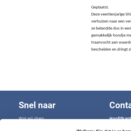
Geplaatst.
Deze veertienjarige Sh
verhuizen naar een ver
ze belandde dus in een
gemakkelijk hondje me
traanvocht aan waardoo
bescheiden en dringt zi
Snel naar
Cont
Wat wij doen
Hoofdkant
Adopteer een senior
Tel: 070 33
Opvangcentrum
info@hond