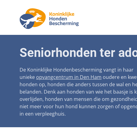
Aanpak ma
Honden
Seniorhonden ter ado
Betaalbare
Seniorh
Voorkomen
De Koninklijke Hondenbescherming vangt in haar
unieke
opvangcentrum in Den Ham
oudere en kwe
Afschaffin
honden op, honden die anders tussen de wal en he
belanden. Denk aan honden van wie het baasje is 
Landelijke 
overlijden, honden van mensen die om gezondhei
Verantwoo
niet meer voor hun hond kunnen zorgen of opge
in een verpleeghuis.
Landelijk 
Verplichte