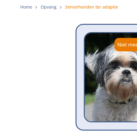
Gemeenteli
Home
Opvang
Seniorhonden ter adoptie
Voldoende 
Verbod op 
Beschermi
Niet me