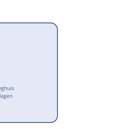
Onze successen voor honden
onden Loop
iebox aan
eghuis
dagen