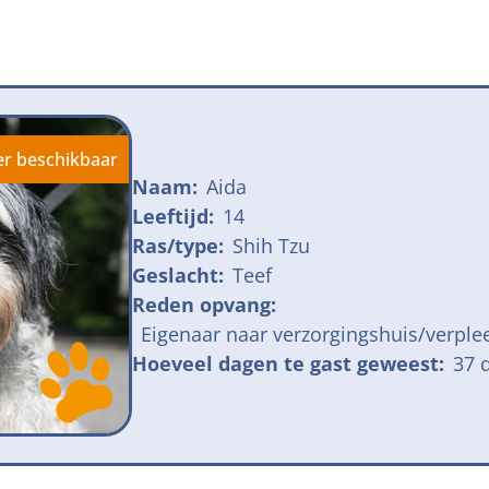
jk meldpunt bijtincidenten
Kom in actie
veilige losloopgebieden
Honden voor H
fokken met kortsnuitige honden
Vraag een donat
ng tegen grasaren
er beschikbaar
Naam:
Aida
Leeftijd:
14
Ras/type:
Shih Tzu
Geslacht:
Teef
Reden opvang:
Eigenaar naar verzorgingshuis/verple
Hoeveel dagen te gast geweest:
37 