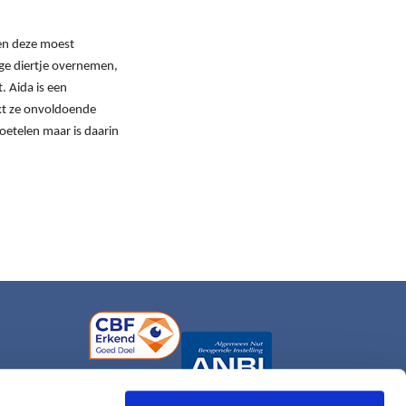
oen deze moest
ige diertje overnemen,
. Aida is een
akt ze onvoldoende
oetelen maar is daarin