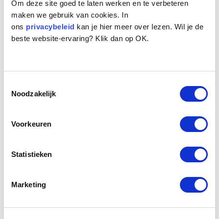
Om deze site goed te laten werken en te verbeteren
maken we gebruik van cookies. In
ons
privacybeleid
kan je hier meer over lezen. Wil je de
beste website-ervaring? Klik dan op OK.
Toestemmingsselectie
Naam:
Ad
Noodzakelijk
Leeftijd:
10
Ras/type:
Duitse Staande ruwhaar
Geslacht:
Reu
Voorkeuren
Reden opvang:
Gezondheid eigenaar
Hoeveel dagen te gast geweest:
19 dagen
Statistieken
Geplaatst.
Marketing
Ad sprankelt van de energie, ook al is hij een dagje
ouder. Hij is een krachtige 10 jaar jonge Duitse Staande