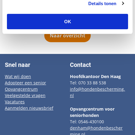
hond en popelt om met een nieuwe baas de natuur in
Details tonen
te gaan. Geen bedeesde oude heer maar een wakkere
jager.
OK
Naar overzicht
Snel naar
Contact
Wat wij doen
Hoofdkantoor Den Haag
Adopteer een senior
Tel: 070 33 88 538
Opvangcentrum
info@hondenbescherming.
Veelgestelde vragen
nl
Vacatures
Aanmelden nieuwsbrief
Opvangcentrum voor
seniorhonden
Tel: 0546-430100
denham@hondenbescher
ming.nl