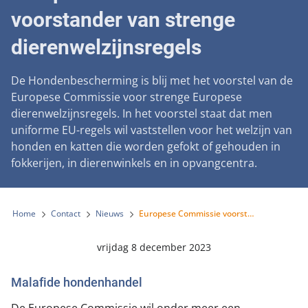
Landelijke registratie bijtincidenten
Lezingen
voorstander van strenge
Teken onze petitie
Wat wij doen
Contactgegevens
Verantwoord fokbeleid
Symposium Gemeentelijk Dierenbeleid
dierenwelzijnsregels
Steun als bedrijf
Onze organisatie
Pers
Zoeken
Landelijk vuurwerkverbod
Adopteer een seniorhond
Samenwerking
De Hondenbescherming is blij met het voorstel van de
Nieuws
Verplichte pre-aanschaf cursus
Europese Commissie voor strenge Europese
Sponsor een seniorhond
Bekende vrienden
Veelgestelde vragen
dierenwelzijnsregels. In het voorstel staat dat men
Gemeentelijk meldpunt bijtincidenten
Schenk met belastingvoordeel
uniforme EU-regels wil vaststellen voor het welzijn van
Jaarverslag
Melding hondenleed
Voldoende veilige losloopgebieden
honden en katten die worden gefokt of gehouden in
Steun als vrijwilliger
Vacatures
fokkerijen, in dierenwinkels en in opvangcentra.
Nieuwsbrief
Verbod op fokken met kortsnuitige honden
Kom in actie
Donateursmagazine Hond
Incassodata
Bescherming tegen grasaren
Honden voor Honden Loop
Home
Contact
Nieuws
Europese Commissie voorstander van strenge dierenwelzijnsregels
Onze successen voor honden
Vraag een donatiebox aan
vrijdag 8 december 2023
Malafide hondenhandel
De Europese Commissie wil onder meer een