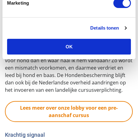
Marketing
In het voorstel staat ook dat een fokker de nieuwe
eigenaar bij de aanschaf van een hond moet
informeren over verantwoord eigenaarschap. Het liefst
Details tonen
zouden wij nog wat verder gaan door voor potentiële
hondenbezitters een verplichte cursusverplichting in
te voeren. Een cursus helpt de toekomstig
OK
hondenhouder: past een hond (wel echt) bij mij, wat
voor hond dan en waar haal ik hem vandaan? Zo wordt
een mismatch voorkomen, en daarmee verdriet en
leed bij hond en baas. De Hondenbescherming blijft
dan ook bij de Nederlandse overheid aandringen op
het invoeren van een landelijke cursusverplichting.
Lees meer over onze lobby voor een pre-
aanschaf cursus
Krachtig signaal