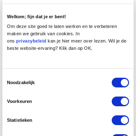
dierenwelzijnsregels kan het (eventueel permanent)
intrekken van een vergunning een effectieve en
afschrikwekkende sanctie zijn.
Welkom; fijn dat je er bent!
Om deze site goed te laten werken en te verbeteren
Opleiding voor fokkers en dierenverzorgers
maken we gebruik van cookies. In
ons
privacybeleid
kan je hier meer over lezen. Wil je de
De Europese Commissie wil verder dat de lidstaten
beste website-ervaring? Klik dan op OK.
opleidingen aanbieden aan fokkers en
dierenverzorgers. Dit om te garanderen dat ze de
noodzakelijke kennis en vaardigheden hebben om de
dieren de juiste verzorging te kunnen geven. De
Toestemmingsselectie
Hondenbescherming zou de opleiding echter niet
Noodzakelijk
alleen aanbieden, maar ook verplicht stellen. Zo moet
in Nederland een bedrijfsmatige fokker in het bezit zijn
Voorkeuren
van een vakbekwaamheidsdiploma. Het zou wenselijk
zijn als zo’n verplichting in meerdere Europese landen
gaat gelden.
Statistieken
Verantwoord eigenaarschap