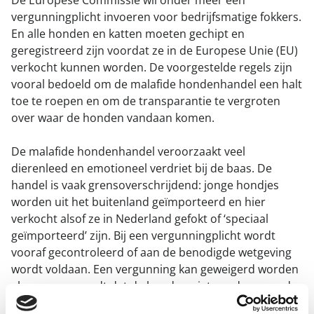
vergunningplicht invoeren voor bedrijfsmatige fokkers.
En alle honden en katten moeten gechipt en
geregistreerd zijn voordat ze in de Europese Unie (EU)
verkocht kunnen worden. De voorgestelde regels zijn
vooral bedoeld om de malafide hondenhandel een halt
toe te roepen en om de transparantie te vergroten
over waar de honden vandaan komen.
De malafide hondenhandel veroorzaakt veel
dierenleed en emotioneel verdriet bij de baas. De
handel is vaak grensoverschrijdend: jonge hondjes
worden uit het buitenland geïmporteerd en hier
verkocht alsof ze in Nederland gefokt of ‘speciaal
geïmporteerd’ zijn. Bij een vergunningplicht wordt
vooraf gecontroleerd of aan de benodigde wetgeving
wordt voldaan. Een vergunning kan geweigerd worden
als men vermoedt dat de honden niet goed verzorgd
en/of behandeld worden. En bij overtreding van de